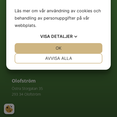
Tingsryd
Storgatan 56
Läs mer om vår användning av cookies och
362 30 Tingsryd
behandling av personuppgifter på vår
webbplats.
Ronneby
Kungsgatan 21A
VISA
DETALJER
372 30 Ronneby
JA
NEJ
OK
JA
NEJ
Lessebo
NÖDVÄNDIG
INSTÄLLNINGAR
AVVISA ALLA
Storgatan 58
JA
NEJ
JA
NEJ
365 31
Lessebo
MARKNADSFÖRING
STATISTIK
Olofström
Östra Storgatan 35
293 34 Olofström