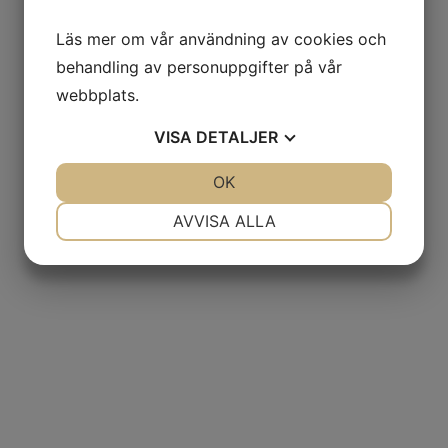
Läs mer om vår användning av cookies och
behandling av personuppgifter på vår
webbplats.
VISA
DETALJER
JA
NEJ
OK
JA
NEJ
NÖDVÄNDIG
INSTÄLLNINGAR
AVVISA ALLA
JA
NEJ
JA
NEJ
MARKNADSFÖRING
STATISTIK