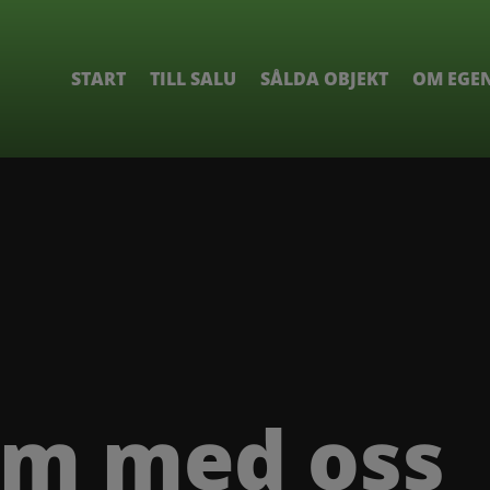
START
TILL SALU
SÅLDA OBJEKT
OM EGE
em med oss