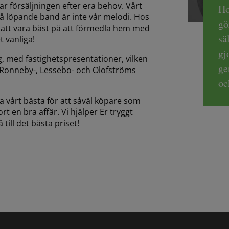
ar försäljningen efter era behov. Vårt
Ho
s på löpande band är inte vår melodi. Hos
gö
är att vara bäst på att förmedla hem med
sä
 vanliga!
gj
ng, med fastighetspresentationer, vilken
ge
d-, Ronneby-, Lessebo- och Olofströms
oc
a vårt bästa för att såväl köpare som
rt en bra affär. Vi hjälper Er tryggt
till det bästa priset!