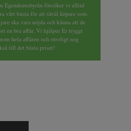
s Egendomsbyrån försöker vi alltid
ra vårt bästa för att såväl köpare som
ljare ska vara nöjda och känna att de
ort en bra affär. Vi hjälper Er tryggt
nom hela affären och otroligt nog
kså till det bästa priset!