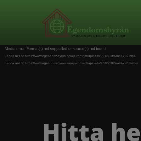
Videospelare
Media error: Format(s) not supported or source(s) not found
Ladda ner fil: https://www.egendomsbyran.se/wp-content/uploads/2018/10/Small-720.mp4
Ladda ner fil: https://www.egendomsbyran.se/wp-content/uploads/2018/10/Small-720.webm
Hitta h