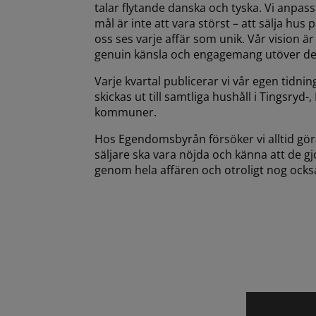
talar flytande danska och tyska. Vi anpass
mål är inte att vara störst – att sälja hu
oss ses varje affär som unik. Vår vision 
genuin känsla och engagemang utöver det
Varje kvartal publicerar vi vår egen tidni
skickas ut till samtliga hushåll i Tingsry
kommuner.
Hos Egendomsbyrån försöker vi alltid gör
säljare ska vara nöjda och känna att de gjo
genom hela affären och otroligt nog också 