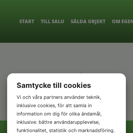
START
TILL SALU
SÅLDA OBJEKT
OM EGE
Objekt sålt
Samtycke till cookies
Objektet du försöker visa har blivit sålt.
Vi och våra partners använder teknik,
inklusive cookies, för att samla in
information om dig för olika ändamål,
inklusive: bättre användarupplevelse,
funktionalitet, statistik och marknadsföring.