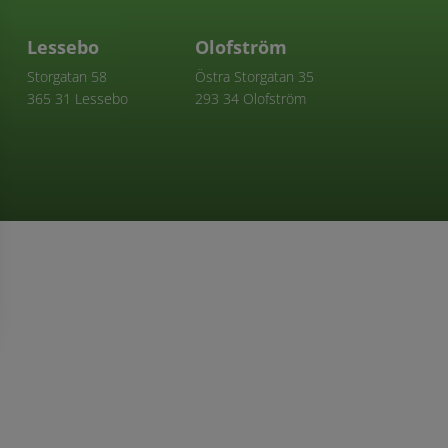
Lessebo
Olofström
Storgatan 58
Östra Storgatan 35
365 31
Lessebo
293 34 Olofström