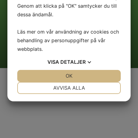
Genom att klicka på "OK" samtycker du till
Tingsryd
Ronneby
dessa ändamål.
Storgatan 56
Kungsgatan 21A
362 30 Tingsryd
372 30 Ronneby
Läs mer om vår användning av cookies och
behandling av personuppgifter på vår
webbplats.
VISA
DETALJER
JA
NEJ
OK
JA
NEJ
NÖDVÄNDIG
INSTÄLLNINGAR
AVVISA ALLA
JA
NEJ
JA
NEJ
MARKNADSFÖRING
STATISTIK